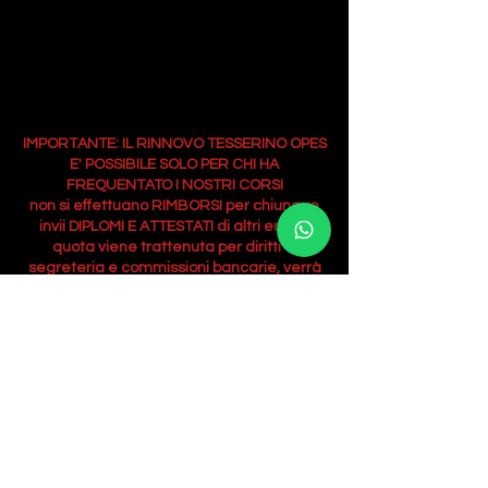
dall'insegnante digitalmente.
Le tempistiche per l'ottenimento del
tesserino sono fino a 30 giorni dall'invio del
materiale.
IMPORTANTE: IL RINNOVO TESSERINO OPES
E' POSSIBILE SOLO PER CHI HA
FREQUENTATO I NOSTRI CORSI
non si effettuano RIMBORSI per chiunque
invii DIPLOMI E ATTESTATI di altri enti, la
quota viene trattenuta per diritti di
segreteria e commissioni bancarie, verrà
rilasciata regolare fattura.
RINNOVA
whatsapp