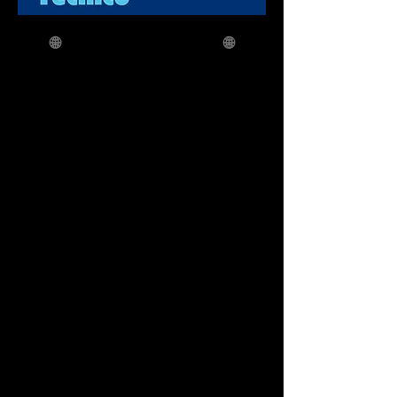
🌐
Tesserino Tecnico 2026
🌐
Valido fino
al
31-12-2026
Effettua l'acquisto online cliccando
QUI
Una volta completato l'acquisto,
inviare un'unica mail a
europehiphopmovement@gmail.com
con i seguenti allegati:
🎓 Diploma maestro danza Opes
(Se
possiedi qualifiche in più discipline, allega i
vari diplomi.
Per ogni disciplina, allega il diploma
per ogni livello conseguito)
Copia carta identità + Codice fiscale
Titolo della mail: TESSERINO TECNICO +
NOME/COGNOME
Il tesserino viene rilasciato in modalità
telematica. 📲
La foto sul tesserino va apporta